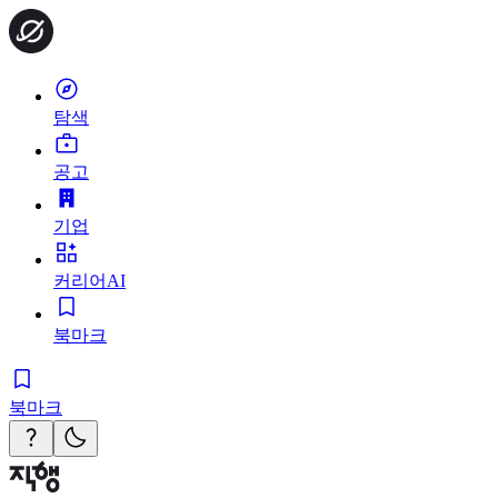
탐색
공고
기업
커리어AI
북마크
북마크