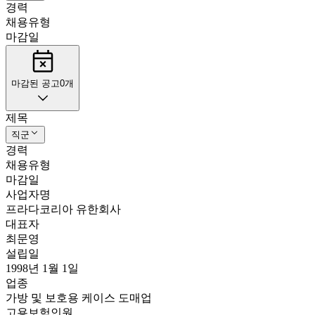
경력
채용유형
마감일
마감된 공고
0
개
제목
직군
경력
채용유형
마감일
사업자명
프라다코리아 유한회사
대표자
최문영
설립일
1998년 1월 1일
업종
가방 및 보호용 케이스 도매업
고용보험인원