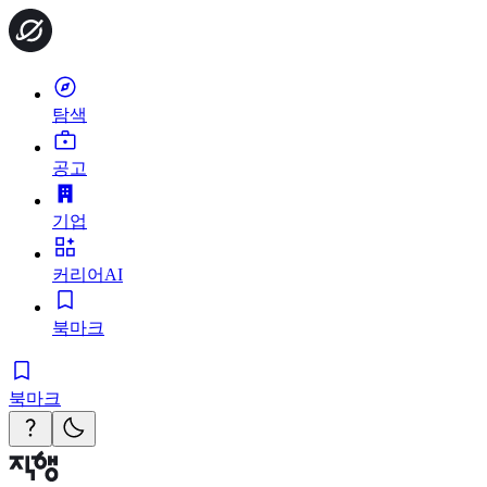
탐색
공고
기업
커리어AI
북마크
북마크