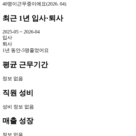
40명
이
근무중이에요
(
2026. 04
)
최근 1년 입사·퇴사
2025-05 ~ 2026-04
입사
퇴사
1년 동안
-5명
줄었어요
평균 근무기간
정보 없음
직원 성비
성비 정보 없음
매출 성장
정보 없음