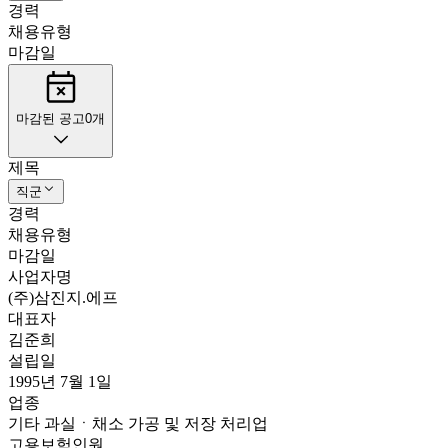
경력
채용유형
마감일
마감된 공고
0
개
제목
직군
경력
채용유형
마감일
사업자명
(주)삼진지.에프
대표자
김준희
설립일
1995년 7월 1일
업종
기타 과실ㆍ채소 가공 및 저장 처리업
고용보험인원