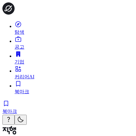
탐색
공고
기업
커리어AI
북마크
북마크