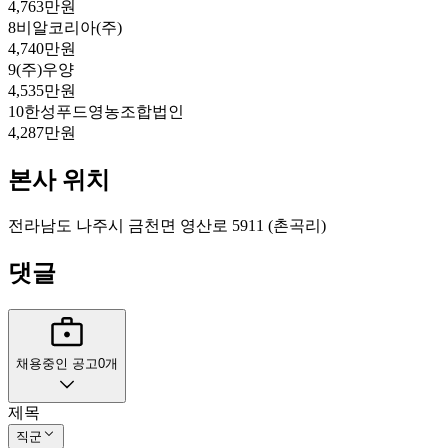
4,763만원
8
비알코리아(주)
4,740만원
9
(주)우양
4,535만원
10
한성푸드영농조합법인
4,287만원
본사 위치
전라남도 나주시 금천면 영산로 5911 (촌곡리)
댓글
채용중인 공고
0
개
제목
직군