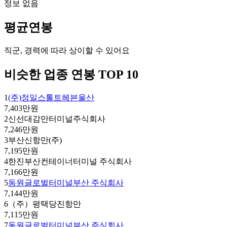
정보 없음
평균연봉
직군, 경력에 따라 상이할 수 있어요
비슷한 업종 연봉 TOP 10
1
(주)정일스톨트헤븐울산
7,403만원
2
신선대감만터미널주식회사
7,246만원
3
부산신항만(주)
7,195만원
4
한진부산컨테이너터미널 주식회사
7,166만원
5
동원글로벌터미널부산 주식회사
7,144만원
6
（주）평택당진항만
7,115만원
7
동원글로벌터미널부산 주식회사