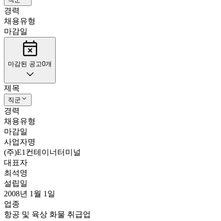
경력
채용유형
마감일
마감된 공고
0
개
제목
직군
경력
채용유형
마감일
사업자명
(주)E1컨테이너터미널
대표자
최석영
설립일
2008년 1월 1일
업종
항공 및 육상 화물 취급업