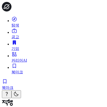
탐색
공고
기업
커리어AI
북마크
북마크