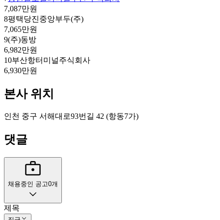
7,087만원
8
평택당진중앙부두(주)
7,065만원
9
(주)동방
6,982만원
10
부산항터미널주식회사
6,930만원
본사 위치
인천 중구 서해대로93번길 42 (항동7가)
댓글
채용중인 공고
0
개
제목
직군