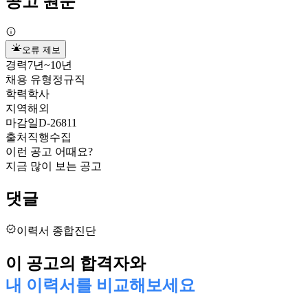
공고 원문
오류 제보
경력
7년~10년
채용 유형
정규직
학력
학사
지역
해외
마감일
D-26811
출처
직행수집
이런 공고 어때요?
지금 많이 보는 공고
댓글
이력서 종합진단
이 공고의 합격자와
내 이력서를 비교해보세요