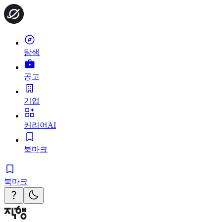
탐색
공고
기업
커리어AI
북마크
북마크