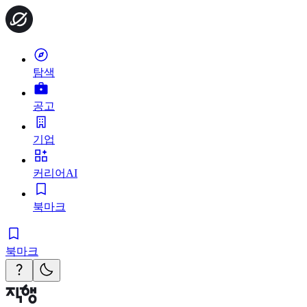
탐색
공고
기업
커리어AI
북마크
북마크