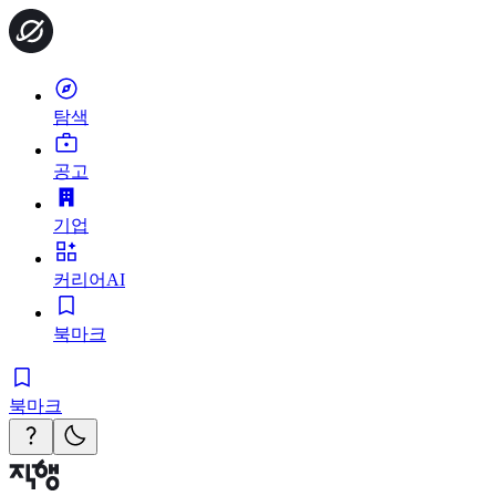
탐색
공고
기업
커리어AI
북마크
북마크