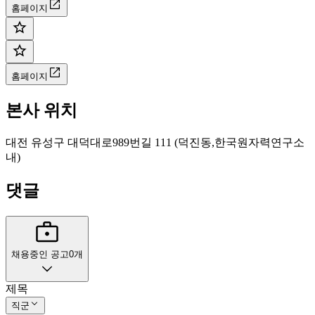
홈페이지
홈페이지
본사 위치
대전 유성구 대덕대로989번길 111 (덕진동,한국원자력연구소
내)
댓글
채용중인 공고
0
개
제목
직군