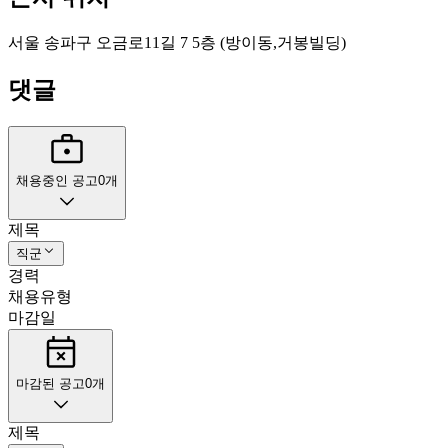
서울 송파구 오금로11길 7 5층 (방이동,거봉빌딩)
댓글
채용중인 공고
0
개
제목
직군
경력
채용유형
마감일
마감된 공고
0
개
제목