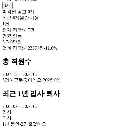
1개
마감된 공고
0개
최근 6개월간 채용
1건
전체 평균: 4.7건
평균 연봉
3,740만원
업계 평균:
4,233만원
-11.6%
총 직원수
2024-12 ~ 2026-02
3명
이
근무중이에요
(
2026. 02
)
최근 1년 입사·퇴사
2025-03 ~ 2026-02
입사
퇴사
1년 동안
-2명
줄었어요