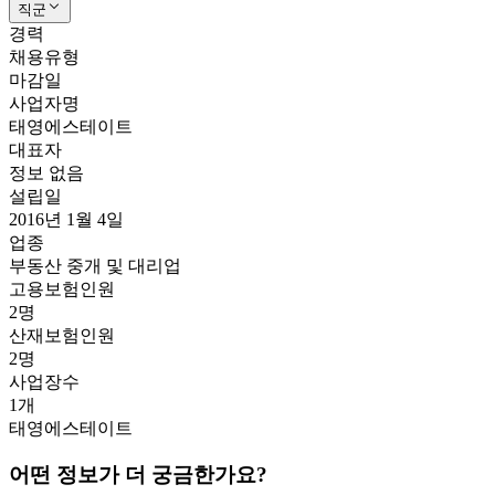
직군
경력
채용유형
마감일
사업자명
태영에스테이트
대표자
정보 없음
설립일
2016년 1월 4일
업종
부동산 중개 및 대리업
고용보험인원
2명
산재보험인원
2명
사업장수
1개
태영에스테이트
어떤 정보가 더 궁금한가요?