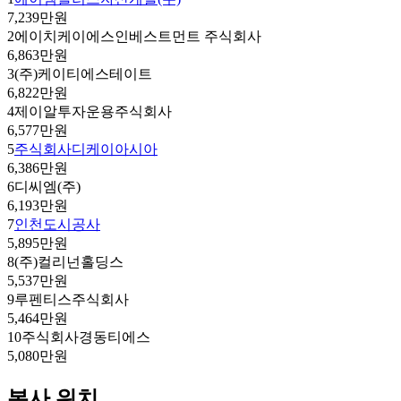
7,239만원
2
에이치케이에스인베스트먼트 주식회사
6,863만원
3
(주)케이티에스테이트
6,822만원
4
제이알투자운용주식회사
6,577만원
5
주식회사디케이아시아
6,386만원
6
디씨엠(주)
6,193만원
7
인천도시공사
5,895만원
8
(주)컬리넌홀딩스
5,537만원
9
루펜티스주식회사
5,464만원
10
주식회사경동티에스
5,080만원
본사 위치