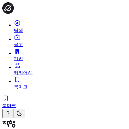
탐색
공고
기업
커리어AI
북마크
북마크