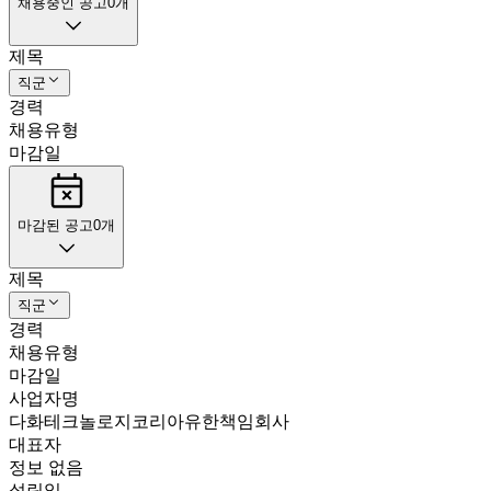
채용중인 공고
0
개
제목
직군
경력
채용유형
마감일
마감된 공고
0
개
제목
직군
경력
채용유형
마감일
사업자명
다화테크놀로지코리아유한책임회사
대표자
정보 없음
설립일