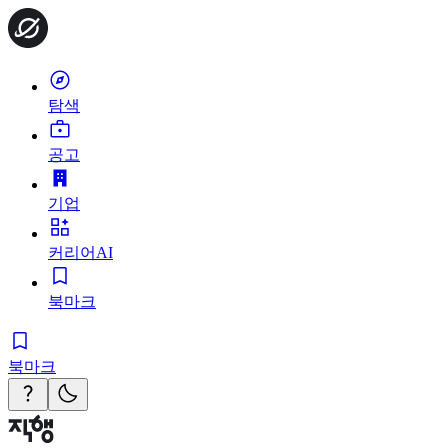
탐색
공고
기업
커리어AI
북마크
북마크