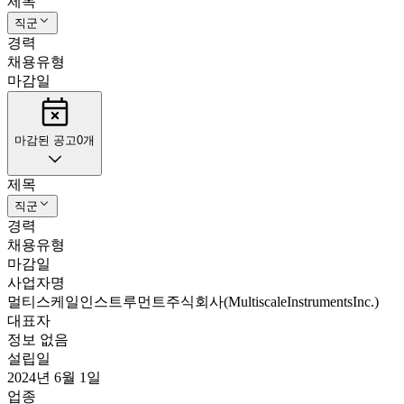
제목
직군
경력
채용유형
마감일
마감된 공고
0
개
제목
직군
경력
채용유형
마감일
사업자명
멀티스케일인스트루먼트주식회사(MultiscaleInstrumentsInc.)
대표자
정보 없음
설립일
2024년 6월 1일
업종