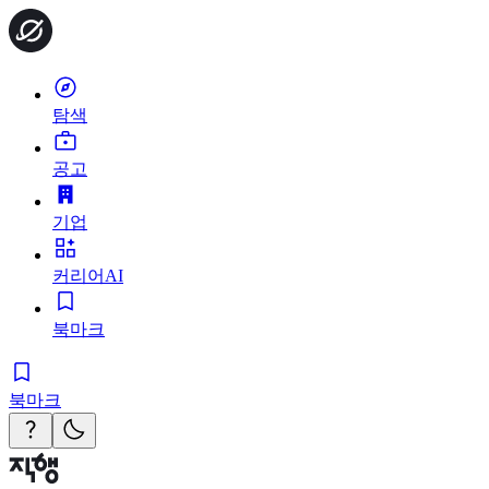
탐색
공고
기업
커리어AI
북마크
북마크