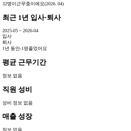
32명
이
근무중이에요
(
2026. 04
)
최근 1년 입사·퇴사
2025-05 ~ 2026-04
입사
퇴사
1년 동안
-1명
줄었어요
평균 근무기간
정보 없음
직원 성비
성비 정보 없음
매출 성장
정보 없음