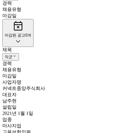
경력
채용유형
마감일
마감된 공고
0
개
제목
직군
경력
채용유형
마감일
사업자명
커넥트중앙주식회사
대표자
남주현
설립일
2021년 1월 1일
업종
마사지업
고용보험인원