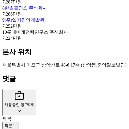
7,287만원
8
한솔홀딩스 주식회사
7,286만원
9
(주)엘지경영개발원
7,252만원
10
롯데미래전략연구소 주식회사
7,224만원
본사 위치
서울특별시 마포구 상암산로 48-6 17층 (상암동,중앙일보빌딩)
댓글
채용중인 공고
0
개
제목
직군