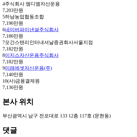
4
주식회사 엠디엠자산운용
7,203만원
5
하남농업협동조합
7,196만원
6
네이버파이낸셜주식회사
7,186만원
7
모간스탠리인터내셔날증권회사서울지점
7,182만원
8
이지스자산운용주식회사
7,182만원
9
미래에셋자산운용(주)
7,140만원
10
(사)금융결제원
7,136만원
본사 위치
부산광역시 남구 전포대로 133 12층 117호 (문현동)
댓글