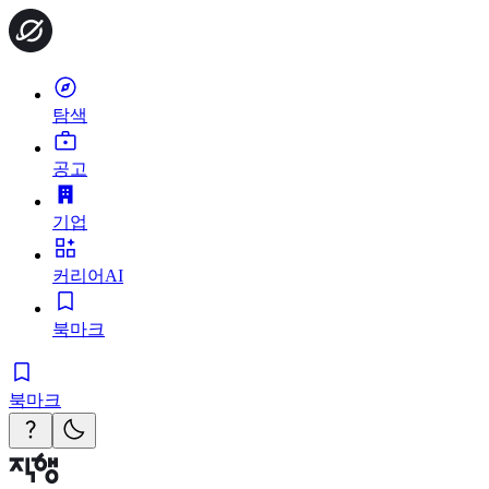
탐색
공고
기업
커리어AI
북마크
북마크