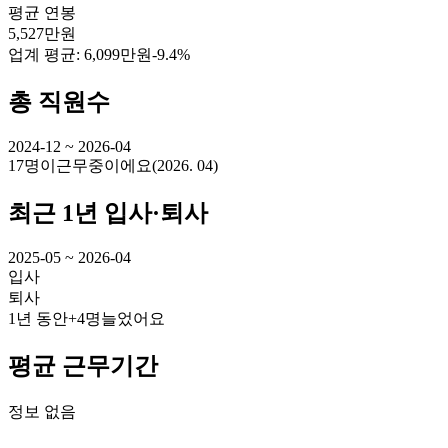
평균 연봉
5,527만원
업계 평균:
6,099만원
-9.4%
총 직원수
2024-12 ~ 2026-04
17명
이
근무중이에요
(
2026. 04
)
최근 1년 입사·퇴사
2025-05 ~ 2026-04
입사
퇴사
1년 동안
+4명
늘었어요
평균 근무기간
정보 없음