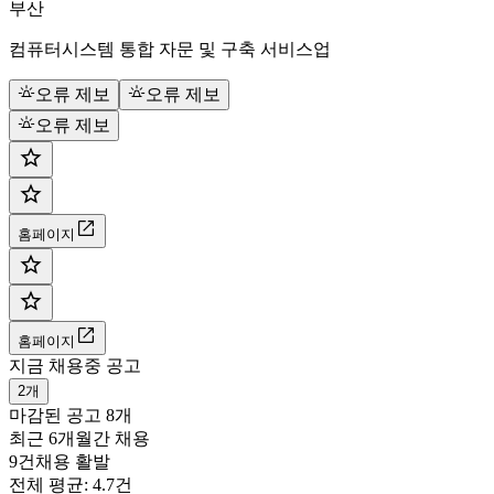
부산
컴퓨터시스템 통합 자문 및 구축 서비스업
오류 제보
오류 제보
오류 제보
홈페이지
홈페이지
지금 채용중 공고
2개
마감된 공고
8개
최근 6개월간 채용
9건
채용 활발
전체 평균: 4.7건