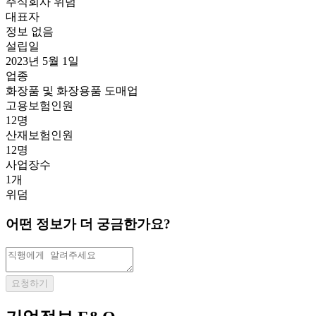
주식회사 위덤
대표자
정보 없음
설립일
2023년 5월 1일
업종
화장품 및 화장용품 도매업
고용보험인원
12명
산재보험인원
12명
사업장수
1개
위덤
어떤 정보가 더 궁금한가요?
요청하기