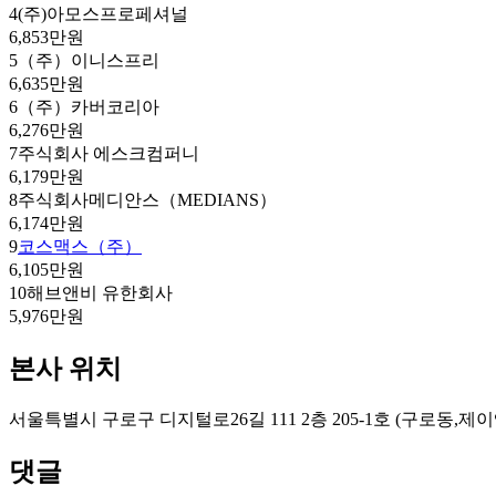
4
(주)아모스프로페셔널
6,853만원
5
（주）이니스프리
6,635만원
6
（주）카버코리아
6,276만원
7
주식회사 에스크컴퍼니
6,179만원
8
주식회사메디안스（MEDIANS）
6,174만원
9
코스맥스（주）
6,105만원
10
해브앤비 유한회사
5,976만원
본사 위치
서울특별시 구로구 디지털로26길 111 2층 205-1호 (구로동
댓글