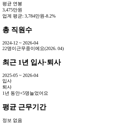
평균 연봉
3,475만원
업계 평균:
3,784만원
-8.2%
총 직원수
2024-12 ~ 2026-04
22명
이
근무중이에요
(
2026. 04
)
최근 1년 입사·퇴사
2025-05 ~ 2026-04
입사
퇴사
1년 동안
+5명
늘었어요
평균 근무기간
정보 없음