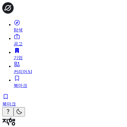
탐색
공고
기업
커리어AI
북마크
북마크