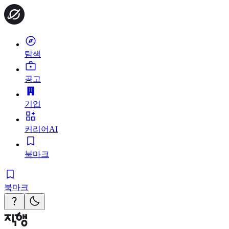
탐색
공고
기업
커리어AI
북마크
북마크