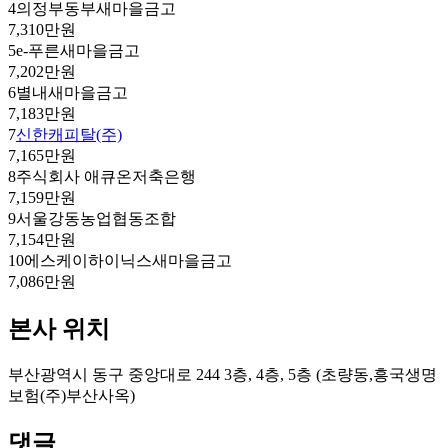
4
의정부동부새마을금고
7,310만원
5
e-푸른새마을금고
7,202만원
6
별내새마을금고
7,183만원
7
신한캐피탈(주)
7,165만원
8
주식회사 애큐온저축은행
7,159만원
9
서울강동농업협동조합
7,154만원
10
에스케이하이닉스새마을금고
7,086만원
본사 위치
부산광역시 동구 중앙대로 244 3층, 4층, 5층 (초량동,흥국생명
보험(주)부산사옥)
댓글