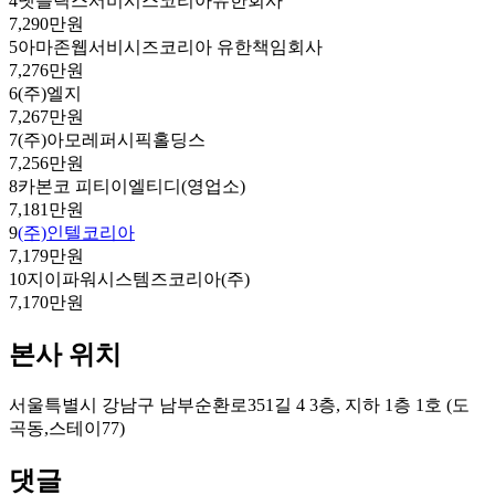
4
넷플릭스서비시스코리아유한회사
7,290만원
5
아마존웹서비시즈코리아 유한책임회사
7,276만원
6
(주)엘지
7,267만원
7
(주)아모레퍼시픽홀딩스
7,256만원
8
카본코 피티이엘티디(영업소)
7,181만원
9
(주)인텔코리아
7,179만원
10
지이파워시스템즈코리아(주)
7,170만원
본사 위치
서울특별시 강남구 남부순환로351길 4 3층, 지하 1층 1호 (도
곡동,스테이77)
댓글