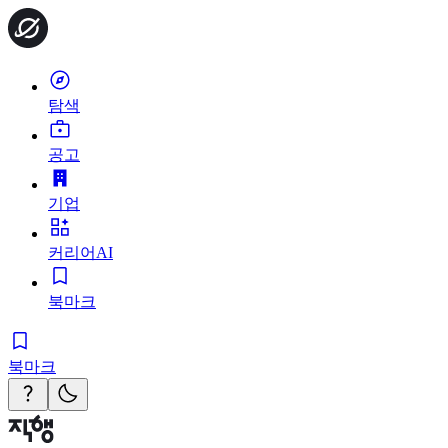
탐색
공고
기업
커리어AI
북마크
북마크