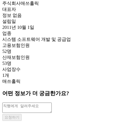
주식회사매쓰홀릭
대표자
정보 없음
설립일
2011년 10월 1일
업종
시스템 소프트웨어 개발 및 공급업
고용보험인원
52명
산재보험인원
53명
사업장수
1개
매쓰홀릭
어떤 정보가 더 궁금한가요?
요청하기