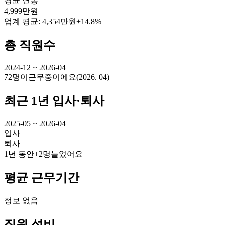
평균 연봉
4,999만원
업계 평균:
4,354만원
+14.8%
총 직원수
2024-12 ~ 2026-04
72명
이
근무중이에요
(
2026. 04
)
최근 1년 입사·퇴사
2025-05 ~ 2026-04
입사
퇴사
1년 동안
+2명
늘었어요
평균 근무기간
정보 없음
직원 성비