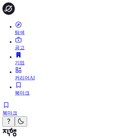
탐색
공고
기업
커리어AI
북마크
북마크