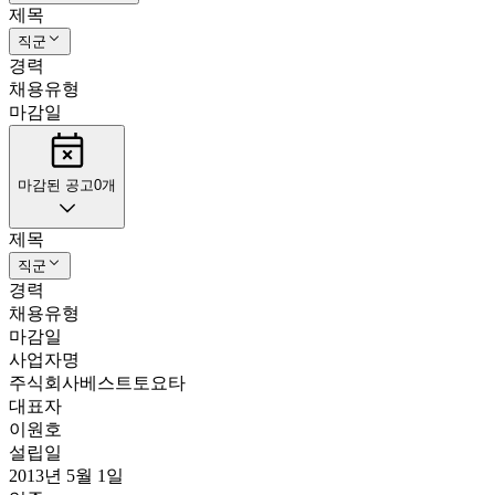
제목
직군
경력
채용유형
마감일
마감된 공고
0
개
제목
직군
경력
채용유형
마감일
사업자명
주식회사베스트토요타
대표자
이원호
설립일
2013년 5월 1일