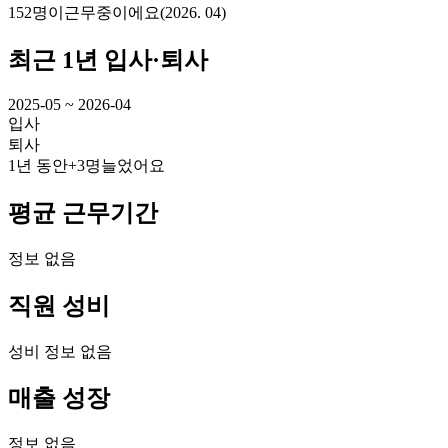
152명
이
근무중이에요
(
2026. 04
)
최근 1년 입사·퇴사
2025-05 ~ 2026-04
입사
퇴사
1년 동안
+3명
늘었어요
평균 근무기간
정보 없음
직원 성비
성비 정보 없음
매출 성장
정보 없음