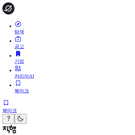
탐색
공고
기업
커리어AI
북마크
북마크