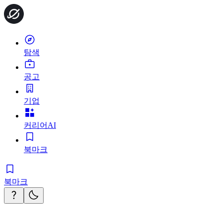
탐색
공고
기업
커리어AI
북마크
북마크