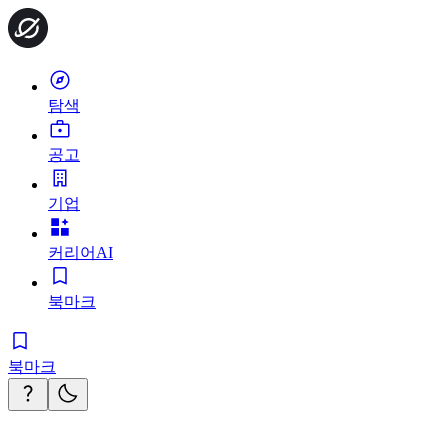
탐색
공고
기업
커리어AI
북마크
북마크