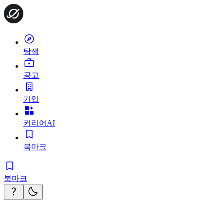
탐색
공고
기업
커리어AI
북마크
북마크